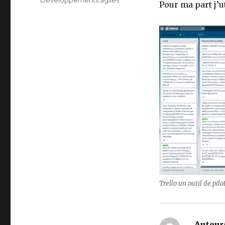
Étiquettes
Développements agiles
Pour ma part j’u
Trello un outil de pilo
Auteur/