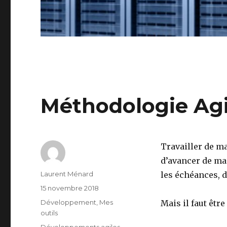
Méthodologie Agi
Travailler de m
d’avancer de ma
Auteur
Laurent Ménard
les échéances, d’
Publié
15 novembre 2018
le
Catégories
Développement
,
Mes
Mais il faut être 
outils