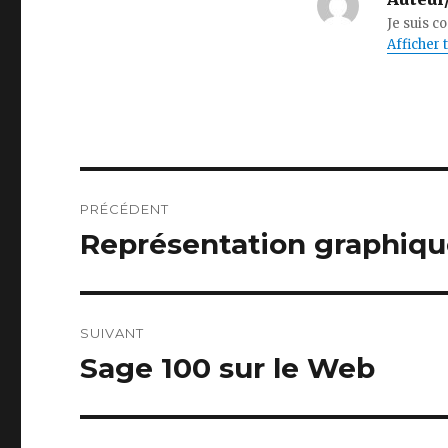
Je suis c
Afficher 
Navigation
PRÉCÉDENT
de
Représentation graphiq
Publication
précédente :
l’article
SUIVANT
Sage 100 sur le Web
Publication
suivante :